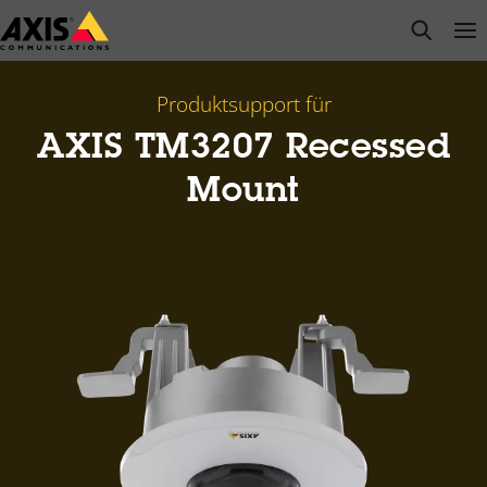
Zum
open s
Op
Clo
Hauptinhalt
springen
Produktsupport für
AXIS TM3207 Recessed
Mount