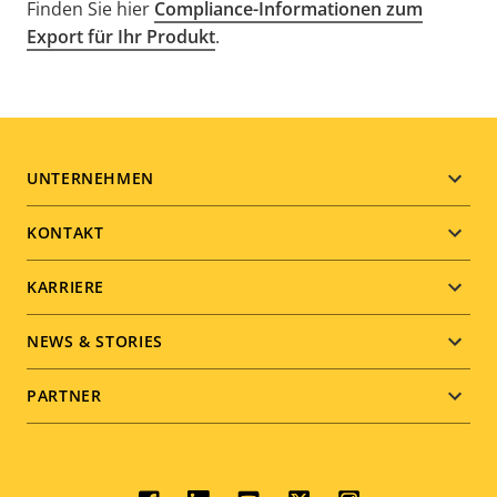
Finden Sie hier
Compliance-Informationen zum
Export für Ihr Produkt
.
Footer
UNTERNEHMEN
menu
KONTAKT
KARRIERE
NEWS & STORIES
PARTNER