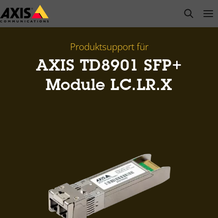
Zum
open s
Op
Clo
Hauptinhalt
springen
Produktsupport für
AXIS TD8901 SFP+
Module LC.LR.X