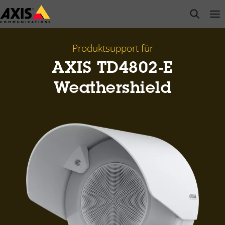
Zum
open s
Op
Clo
Hauptinhalt
springen
Produktsupport für
AXIS TD4802-E
Weathershield