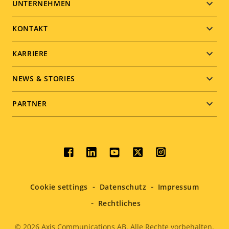
Footer
UNTERNEHMEN
menu
KONTAKT
KARRIERE
NEWS & STORIES
PARTNER
Social
menu
Cookie settings
Datenschutz
Impressum
Rechtliches
© 2026
Axis Communications AB. Alle Rechte vorbehalten.