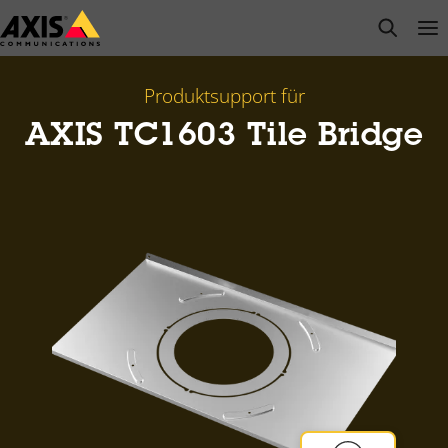
Zum
open s
Op
Clo
Hauptinhalt
springen
Produktsupport für
AXIS TC1603 Tile Bridge