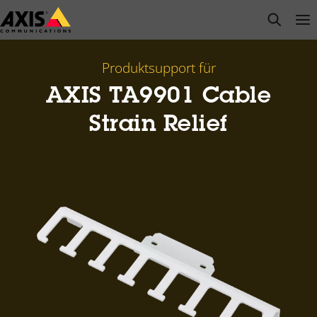
Zum
open s
Op
Clo
Hauptinhalt
springen
Produktsupport für
AXIS TA9901 Cable
Strain Relief