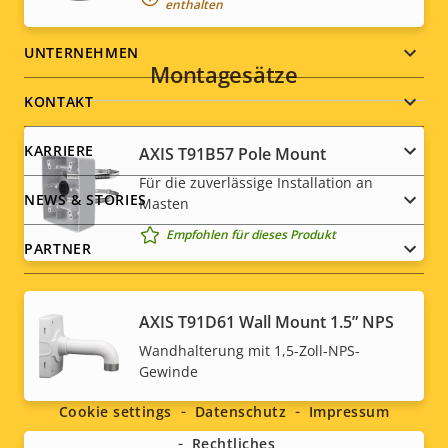
enthalten
Footer
UNTERNEHMEN
Montagesätze
menu
KONTAKT
KARRIERE
AXIS T91B57 Pole Mount
Für die zuverlässige Installation an
NEWS & STORIES
Masten
Empfohlen für dieses Produkt
PARTNER
AXIS T91D61 Wall Mount 1.5” NPS
Social
Wandhalterung mit 1,5-Zoll-NPS-
Gewinde
menu
Cookie settings
Datenschutz
Impressum
Rechtliches