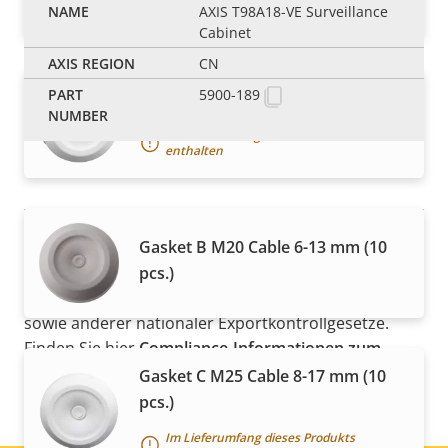
Empfohlen für dieses Produkt
AXIS T98A18-VE Surveillance
Cabinet
CN
5900-189
Gasket A Cable 3.5 mm (10 pcs.)
Im Lieferumfang dieses Produkts
enthalten
HINWEIS
Gasket B M20 Cable 6-13 mm (10
Axis Produkte unterliegen möglicherweise den
pcs.)
Exportkontrollbestimmungen der USA und der EU
sowie anderer nationaler Exportkontrollgesetze.
Finden Sie hier
Compliance-Informationen zum
Export für Ihr Produkt
.
Gasket C M25 Cable 8-17 mm (10
pcs.)
Im Lieferumfang dieses Produkts