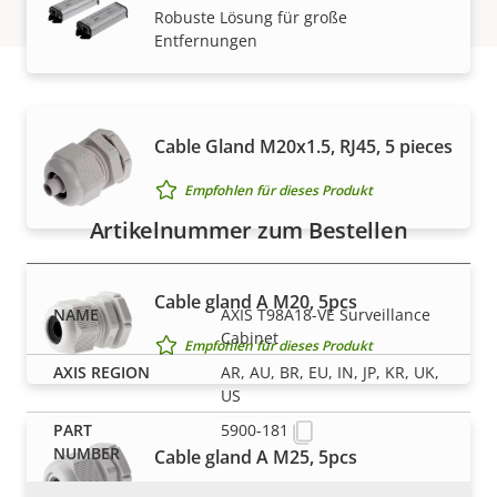
Robuste Lösung für große
Entfernungen
Artikelnummern
Cable Gland M20x1.5, RJ45, 5 pieces
Empfohlen für dieses Produkt
Artikelnummer zum Bestellen
Cable gland A M20, 5pcs
AXIS T98A18-VE Surveillance
Cabinet
Empfohlen für dieses Produkt
AR, AU, BR, EU, IN, JP, KR, UK,
US
5900-181
Cable gland A M25, 5pcs