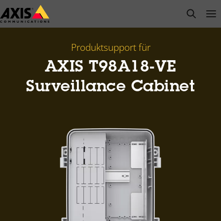
Zum
open s
Op
Clo
Hauptinhalt
springen
Produktsupport für
AXIS T98A18-VE
Surveillance Cabinet