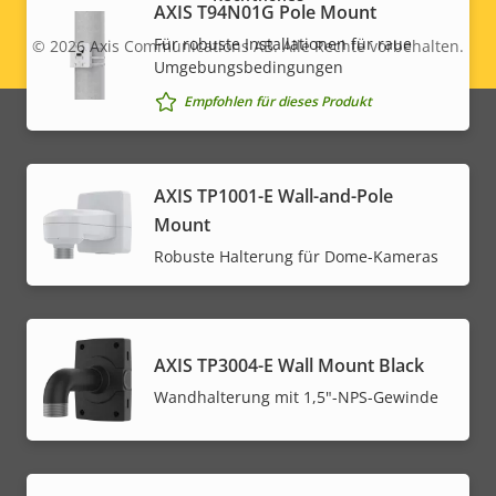
AXIS T94N01G Pole Mount
Für robuste Installationen für raue
© 2026
Axis Communications AB. Alle Rechte vorbehalten.
Legal
Umgebungsbedingungen
menu
Empfohlen für dieses Produkt
AXIS TP1001-E Wall-and-Pole
Mount
Robuste Halterung für Dome-Kameras
AXIS TP3004-E Wall Mount Black
Wandhalterung mit 1,5"-NPS-Gewinde