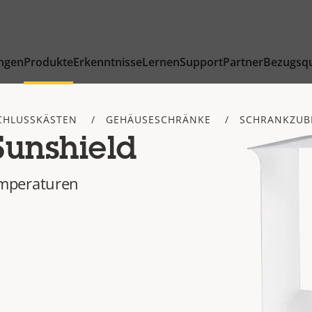
ngen
Produkte
Erkenntnisse
Lernen
Support
Partner
Bezugsqu
CHLUSSKÄSTEN
GEHÄUSESCHRÄNKE
SCHRANKZUB
Sunshield
mperaturen