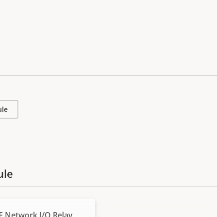
ule
ule
E Network I/O Relay