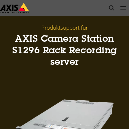
Zum
open s
Op
Clo
Hauptinhalt
springen
Produktsupport für
AXIS Camera Station
S1296 Rack Recording
server