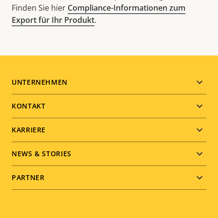
Finden Sie hier
Compliance-Informationen zum
Export für Ihr Produkt
.
Footer
UNTERNEHMEN
menu
KONTAKT
KARRIERE
NEWS & STORIES
PARTNER