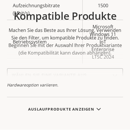
Aufzeichnungsbitrate
1500
Kompatible Produkte
(Mbit/s)
Microsoft
Machen Sie das Beste aus Ihrer Lösung. Verwenden
Windows 11
Sie den Filter, um kompatible Produkte zu finden.
Betriebssystem
IoT
Beginnen Sie mit der Auswahl Ihrer Produktvariante
Enterprise
(die Kompatibilität kann davon abhängen).
LTSC 2024
Select
a
* Einige technische Daten können je nach gewählter
product
Hardwareoption variieren.
variant:
AUSLAUFPRODUKTE ANZEIGEN