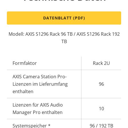
DATENBLATT (PDF)
Modell: AXIS S1296 Rack 96 TB / AXIS S1296 Rack 192
TB
Eigentumsbeschreibung
Formfaktor
Eigentumswert
Rack 2U
AXIS Camera Station Pro-
Lizenzen im Lieferumfang
96
enthalten
Lizenzen für AXIS Audio
10
Manager Pro enthalten
Systemspeicher *
96 / 192 TB