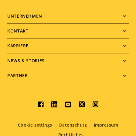
Footer
UNTERNEHMEN
menu
KONTAKT
KARRIERE
NEWS & STORIES
PARTNER
Social
menu
Cookie settings
Datenschutz
Impressum
Rechtliches