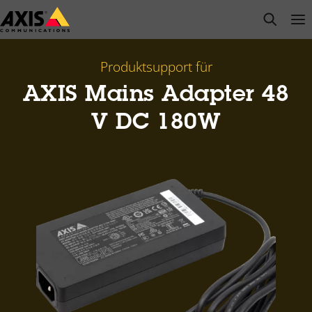
Zum
open s
Op
Clo
Hauptinhalt
springen
Produktsupport für
AXIS Mains Adapter 48
V DC 180W