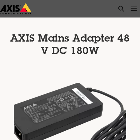
Zum
open s
Op
Clo
Hauptinhalt
springen
AXIS Mains Adapter 48
V DC 180W