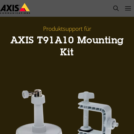
Zum
open s
Op
Clo
Hauptinhalt
springen
Produktsupport für
AXIS T91A10 Mounting
Kit