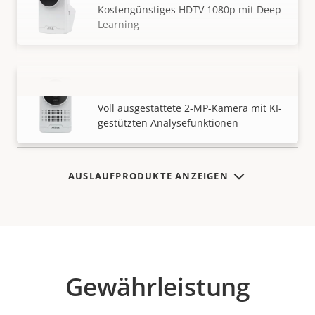
Kostengünstiges HDTV 1080p mit Deep
Learning
AXIS M1075-L Mk II Box Camera
MEHR ANZEIGEN
Voll ausgestattete 2-MP-Kamera mit KI-
gestützten Analysefunktionen
AUSLAUFPRODUKTE ANZEIGEN
Gewährleistung