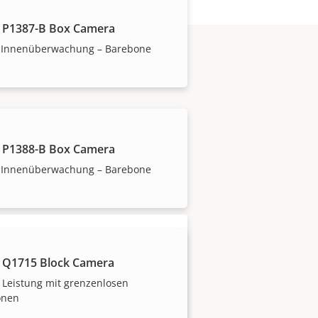
 P1387-B Box Camera
 Innenüberwachung – Barebone
 Decken
rtrauenswürdigen
 P1388-B Box Camera
sten gängigen
 Innenüberwachung – Barebone
 Q1715 Block Camera
 Leistung mit grenzenlosen
onen