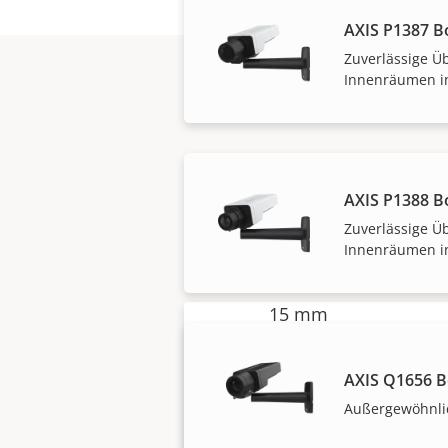
AXIS P1387 B
.
Zuverlässige 
Innenräumen i
Arten 
AXIS P1388 B
Lösungen von Ax
Zuverlässige 
Die Halterung AXIS T9
Innenräumen i
Rasterschienen für 
15 mm
24 mm (am häufigste
35 mm
AXIS Q1656 
Außergewöhnlic