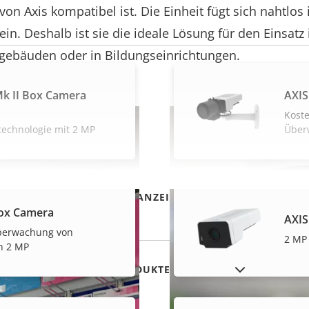
on Axis kompatibel ist. Die Einheit fügt sich nahtlos 
n. Deshalb ist sie die ideale Lösung für den Einsatz 
gebäuden oder in Bildungseinrichtungen.
k II Box Camera
AXIS
Kost
echnologie mit 2 MP
Über
MEHR ANZEIGEN
ox Camera
AXIS
Überwachung von
2 MP
n 2 MP
AUSLAUFPRODUKTE ANZEIGEN