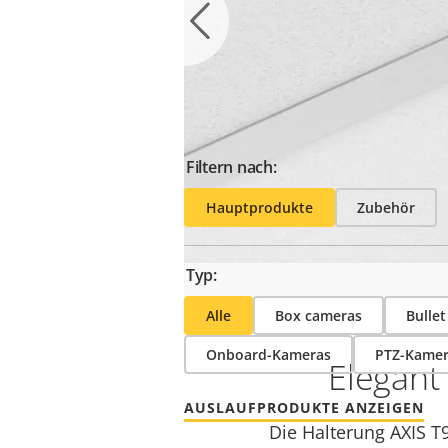
Machen Sie das Best
Filtern nach:
Hauptprodukte
Zubehör
Typ:
Alle
Box cameras
Bulle
Onboard-Kameras
PTZ-Kamer
Elegant 
AUSLAUFPRODUKTE ANZEIGEN
Die Halterung AXIS T9