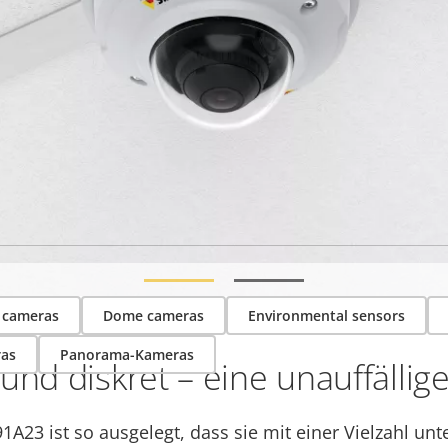
e aus Ihrer Lösung. Verwenden Sie den Filter, um ko
finden.
t cameras
Dome cameras
Environmental sensors
as
Panorama-Kameras
und diskret – eine unauffälli
1A23 ist so ausgelegt, dass sie mit einer Vielzahl unt