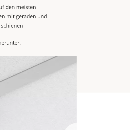
uf den meisten
ten mit geraden und
erschienen
herunter.