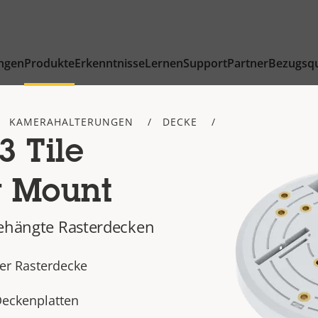
ngen
Produkte
Erkenntnisse
Lernen
Support
Partner
Bezugsqu
KAMERAHALTERUNGEN
DECKE
 Tile
g Mount
gehängte Rasterdecken
der Rasterdecke
Deckenplatten