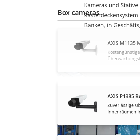
Kameras und Stative v
Box cameras
Rasterdeckensystem ei
Banken, in Geschäfts
AXIS M1135 M
Kostengünstige
Überwachungst
AXIS P1385 B
Zuverlässige 
Innenräumen i