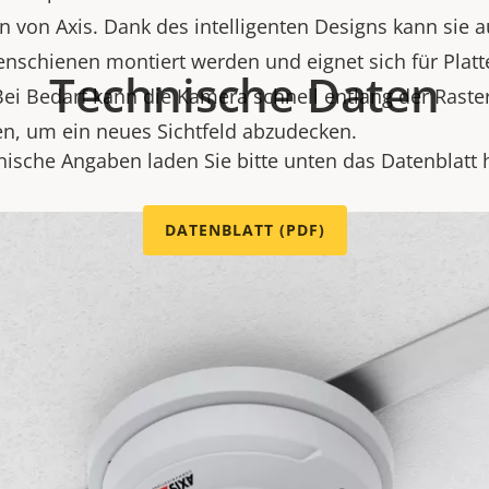
on Axis. Dank des intelligenten Designs kann sie a
nschienen montiert werden und eignet sich für Plat
Technische Daten
Bei Bedarf kann die Kamera schnell entlang der Rast
n, um ein neues Sichtfeld abzudecken.
nische Angaben laden Sie bitte unten das Datenblatt 
DATENBLATT (PDF)
Kompatible Produkte