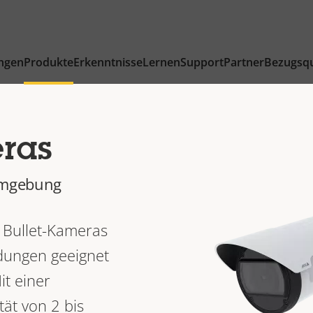
ngen
Produkte
Erkenntnisse
Lernen
Support
Partner
Bezugsqu
eras
 Umgebung
n Bullet-Kameras
dungen geeignet
it einer
ät von 2 bis