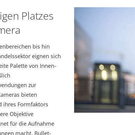
igen Platzes
amera
nbereichen bis hin
ndelssektor eignen sich
eite Palette von Innen-
lich
wendungen zur
-Kameras bieten
d ihres Formfaktors
ere Objektive
gnet für die Aufnahme
ungen macht. Bullet-