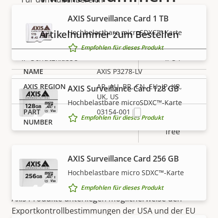
–
geeignet
AXIS Surveillance Card 1 TB
Hochbelastbare microSDXC™-Karte
Artikelnummer zum Bestellen
Vandalismus-Schutzklasse
IK10
Empfohlen für dieses Produkt
IP-Schutzklasse
IP54
AXIS P3278-LV
Ja
Nachlackierungsgeeignet
AR, AU, BR, CN, EU, JP, KR,
AXIS Surveillance Card 128 GB
UK, US
Hochbelastbare microSDXC™-Karte
BFR/CFR
03154-001
Nachhaltigkeit
free, PVC
Empfohlen für dieses Produkt
free
AXIS Surveillance Card 256 GB
Hochbelastbare micro SDXC™-Karte
HINWEIS
Empfohlen für dieses Produkt
Axis Produkte unterliegen möglicherweise den
Exportkontrollbestimmungen der USA und der EU