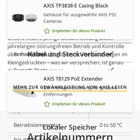
AXIS TP3838-E Casing Black
5-Jahres-Gewährleistung für
Ja
Axis Edge Vault
Gehäuse für ausgewählte AXIS P32
ein sicheres Gefühl
Cameras
Empfohlen für dieses Produkt
Allgemein
Unsere neue 5-jährige Gewährleistung bietet
jahrelangen störungsfreien Betrieb und Kontrolle
Kabel und Steckverbinder
Eigentumsbeschreibung
Eigentumswert
Ja
Remote-Fokus
über Ihre Kosten. Es gibt keine Überraschungen im
Kleingedruckten – was wir versprechen, ist genau
Ja
Remote-Zoom
das, was Sie bekommen.
AXIS T8129 PoE Extender
Ja
Integrierte IR-Beleuchtung
MEHR ZUR GEWÄHRLEISTUNG VON AXIS LESEN
Die intelligente Lösung für größere
Entfernungen
Lokaler Speicher
Empfohlen für dieses Produkt
Ja
(Speicherkarteneinschub)
Betriebstemperatur
0 to 50 °C
Lokaler Speicher
Artikelnummern
Für den Außenbereich