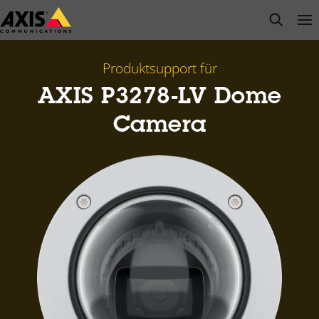
Zum
open s
Op
Clo
Hauptinhalt
springen
Produktsupport für
AXIS P3278-LV Dome
Camera