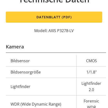
DATENBLATT (PDF)
Modell: AXIS P3278-LV
Kamera
Eigentumsbeschreibung
Bildsensor
Eigentumswert
CMOS
Bildsensorgröße
1/1.8"
Lightfinder
Lightfinder
2.0
Forensic
WDR (Wide Dynamic Range)
WDR