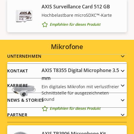
sowie anderer nationaler Exportkontrollgesetze.
AXIS Surveillance Card 512 GB
Finden Sie hier
Compliance-Informationen zum
Hochbelastbare microSDXC™-Karte
Export für Ihr Produkt
.
Empfohlen für dieses Produkt
Mikrofone
Footer
UNTERNEHMEN
menu
AXIS T8355 Digital Microphone 3.5
KONTAKT
mm
KARRIERE
Ein digitales Mikrofon mit verlustfreier
Schnittstelle für ausgezeichneten
Sound
NEWS & STORIES
Empfohlen für dieses Produkt
PARTNER
AXIS TP3906 Microphone Kit