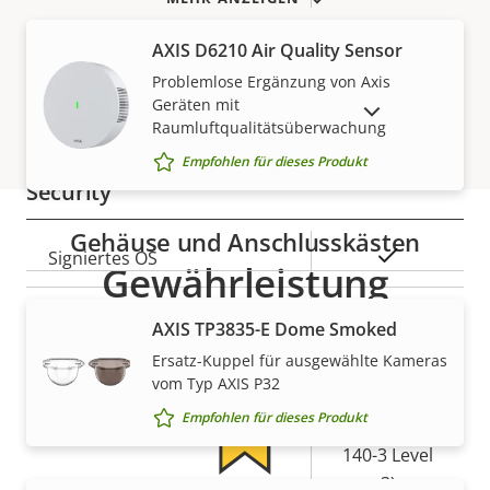
AXIS D6210 Air Quality Sensor
Netzwerk
Problemlose Ergänzung von Axis
Geräten mit
AUSLAUFPRODUKTE ANZEIGEN
Eigentumsbeschreibung
PoE-Klasse
Eigentumswert
3
Raumluftqualitätsüberwachung
Empfohlen für dieses Produkt
Security
Gehäuse und Anschlusskästen
Eigentumsbeschreibung
Eigentumswert
Ja
Signiertes OS
Gewährleistung
Ja
Secure Boot
AXIS TP3835-E Dome Smoked
Ersatz-Kuppel für ausgewählte Kameras
Secure
vom Typ AXIS P32
Element (CC
Empfohlen für dieses Produkt
Secure keystore
EAL6+, FIPS
140-3 Level
3)