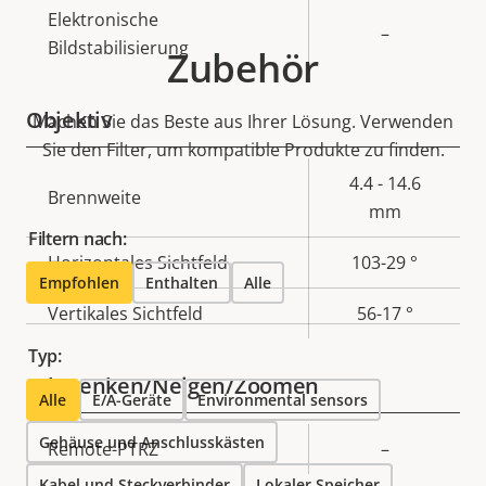
Elektronische
–
Bildstabilisierung
Zubehör
Objektiv
Machen Sie das Beste aus Ihrer Lösung. Verwenden
Sie den Filter, um kompatible Produkte zu finden.
Eigentumsbeschreibung
Eigentumswert
4.4 - 14.6
Brennweite
mm
Filtern nach:
Horizontales Sichtfeld
103-29 °
Empfohlen
Enthalten
Alle
Vertikales Sichtfeld
56-17 °
Typ:
Schwenken/Neigen/Zoomen
Alle
E/A-Geräte
Environmental sensors
Gehäuse und Anschlusskästen
Eigentumsbeschreibung
Remote-PTRZ
Eigentumswert
–
Kabel und Steckverbinder
Lokaler Speicher