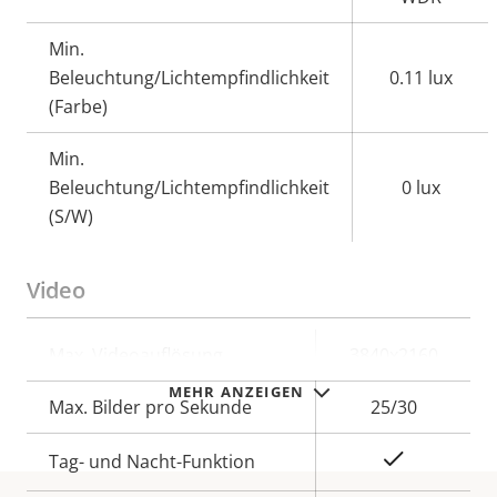
Min.
Beleuchtung/Lichtempfindlichkeit
0.11 lux
(Farbe)
Min.
Beleuchtung/Lichtempfindlichkeit
0 lux
(S/W)
Video
Eigentumsbeschreibung
Max. Videoauflösung
Eigentumswert
3840x2160
MEHR ANZEIGEN
Max. Bilder pro Sekunde
25/30
Ja
Tag- und Nacht-Funktion