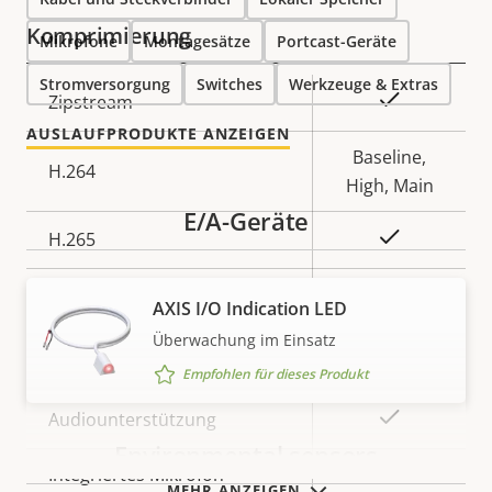
Komprimierung
Mikrofone
Montagesätze
Portcast-Geräte
Stromversorgung
Switches
Werkzeuge & Extras
Eigentumsbeschreibung
Eigentumswert
Ja
Zipstream
AUSLAUFPRODUKTE ANZEIGEN
Baseline,
H.264
High, Main
E/A-Geräte
Ja
H.265
On
AV1
AXIS I/O Indication LED
Überwachung im Einsatz
Audio
Empfohlen für dieses Produkt
Eigentumsbeschreibung
Eigentumswert
Ja
Audiounterstützung
Environmental sensors
Integriertes Mikrofon
–
MEHR ANZEIGEN