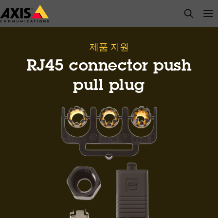
주
open s
Op
Clo
요
내
용
제품 지원
으
RJ45 connector push
로
건
pull plug
너
뛰
기