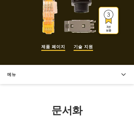
3년
보증
제품 페이지
기술 지원
메뉴
문서화
문서화