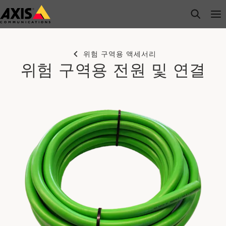
주
open s
Op
Clo
요
내
용
위험 구역용 액세서리
으
위험 구역용 전원 및 연결
로
건
너
뛰
기