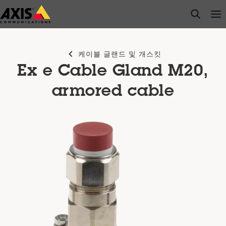
주
open s
Op
Clo
요
내
용
케이블 글랜드 및 개스킷
으
Ex e Cable Gland M20,
로
건
armored cable
너
뛰
기