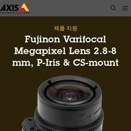
주
open s
Op
Clo
요
내
용
제품 지원
으
Fujinon Varifocal
로
건
Megapixel Lens 2.8-8
너
mm, P-Iris & CS-mount
뛰
기