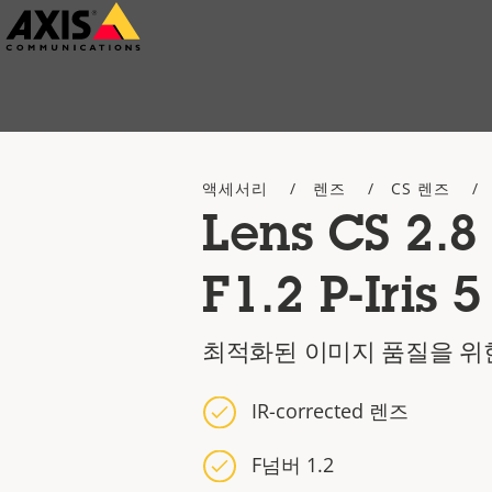
주
요
내
용
으
액세서리
렌즈
CS 렌즈
로
Lens CS 2.8
건
너
F1.2 P-Iris 
뛰
기
최적화된 이미지 품질을 위
IR-corrected 렌즈
F넘버 1.2