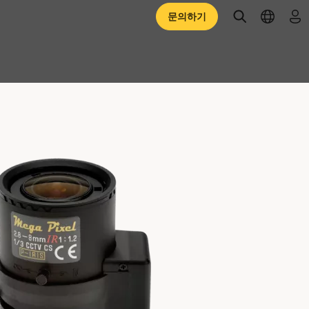
open searc
open l
로
문의하기