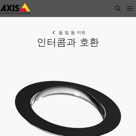
주
open s
Op
Clo
요
내
용
돔 및 돔 키트
으
인터콤과 호환
로
건
너
뛰
기