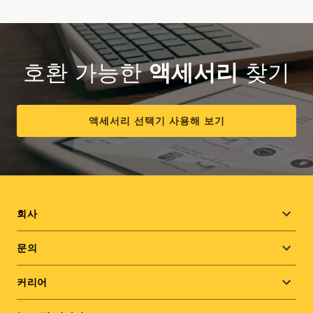
호환 가능한
액세서리
찾기
액세서리 선택기 사용해 보기
Footer
회사
menu
문의
커리어