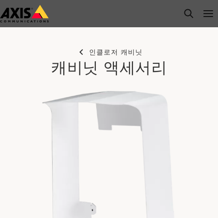
주
open s
Op
Clo
요
내
용
인클로저 캐비닛
으
캐비닛 액세서리
로
건
너
뛰
기