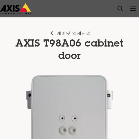
주
open s
Op
Clo
요
내
용
캐비닛 액세서리
으
AXIS T98A06 cabinet
로
건
door
너
뛰
기