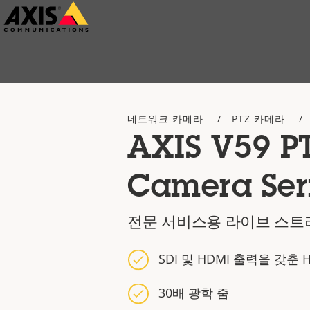
주
요
내
용
으
네트워크 카메라
PTZ 카메라
로
AXIS V59 P
건
너
Camera Ser
뛰
기
전문 서비스용 라이브 스트
SDI 및 HDMI 출력을 갖춘 
30배 광학 줌