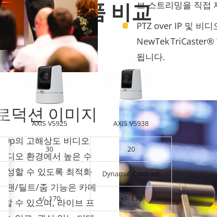
제품 비교
브 스트리밍을 직접 
PTZ over IP 및 
NewTek TriCast
됩니다.
로덕션 이미지
AXIS V5925
AXIS V5938
V 1080p의 고해상도 비디오
30
20
튜디오 환경에서 높은 수
생성할 수 있도록 최적화
Dynamic Contrast
 팬/틸트/줌 기능은 카메
+/- 170
+/- 170
할 수 있으며, 라이브 프