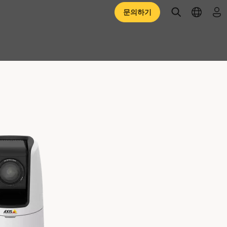
open searc
open l
로
문의하기