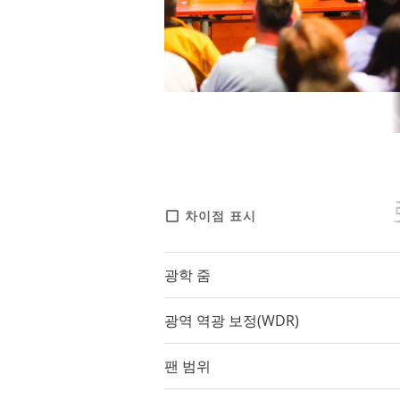
선명한 라이브 프
차이점 표시
AXIS V59 Series는 최고 HDT
광학 줌
를 제공합니다. 카메라 설정은 스
준의 색 충실도를 갖춘 비디오를 
광역 역광 보정(WDR)
되어 있습니다. 매끄럽게 작동하는
팬 범위
라의 웹 페이지에서 간편하게 조절