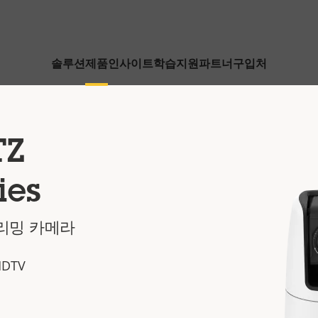
솔루션
제품
인사이트
학습
지원
파트너
구입처
TZ
ies
리밍 카메라
HDTV