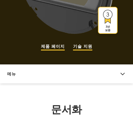
3년
보증
제품 페이지
기술 지원
메뉴
문서화
문서화