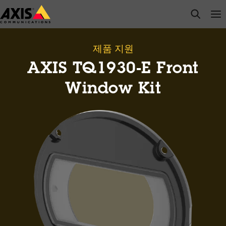
주
open s
Op
Clo
요
내
용
제품 지원
으
AXIS TQ1930-E Front
로
건
Window Kit
너
뛰
기