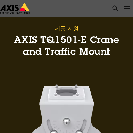
주
open s
Op
Clo
요
내
용
제품 지원
으
AXIS TQ1501-E Crane
로
건
and Traffic Mount
너
뛰
기