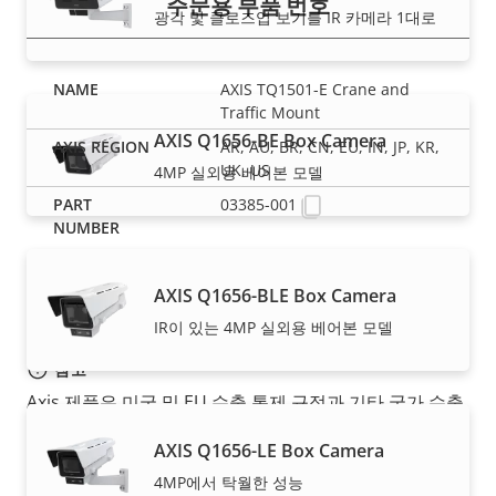
주문용 부품 번호
광각 및 클로즈업 보기를 IR 카메라 1대로
AXIS TQ1501-E Crane and
Traffic Mount
AXIS Q1656-BE Box Camera
AR, AU, BR, CN, EU, IN, JP, KR,
UK, US
4MP 실외용 베어본 모델
03385-001
AXIS Q1656-BLE Box Camera
IR이 있는 4MP 실외용 베어본 모델
참고
Axis 제품은 미국 및 EU 수출 통제 규정과 기타 국가 수출
통제 법률의 적용을 받을 수 있습니다.
여기에서 제품에
AXIS Q1656-LE Box Camera
대한 규정 준수 정보
를 찾아보십시오.
4MP에서 탁월한 성능