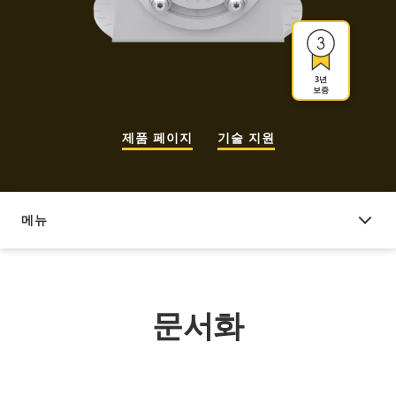
3년
보증
제품 페이지
기술 지원
메뉴
문서화
문서화