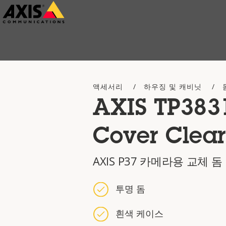
주
요
내
용
으
액세서리
하우징 및 캐비닛
로
AXIS TP383
건
너
Cover Clea
뛰
기
AXIS P37 카메라용 교체 돔
투명 돔
흰색 케이스