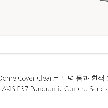
-E Dome Cover Clear는 투명 돔과
XIS P37 Panoramic Camera Ser