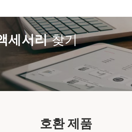
액세서리
찾기
호환 제품