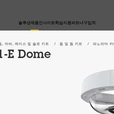
솔루션
제품
인사이트
학습
지원
파트너
구입처
돔, 커버, 케이스 및 솔로 키트
돔 및 돔 키트
파노라마 카
1-E Dome
r