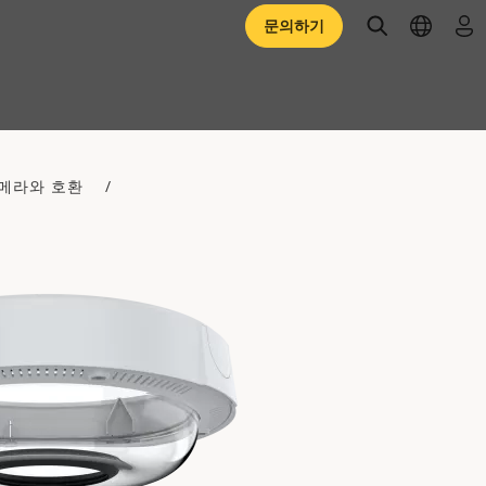
open searc
open l
로
문의하기
메라와 호환