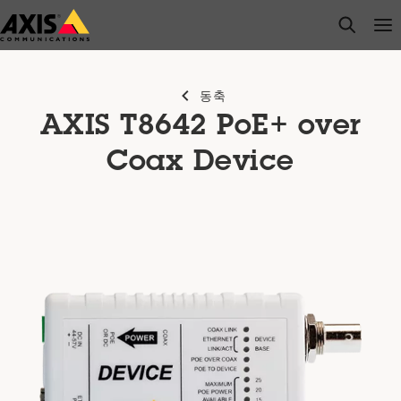
주
open s
Op
Clo
요
내
용
동축
으
AXIS T8642 PoE+ over
로
건
Coax Device
너
뛰
기