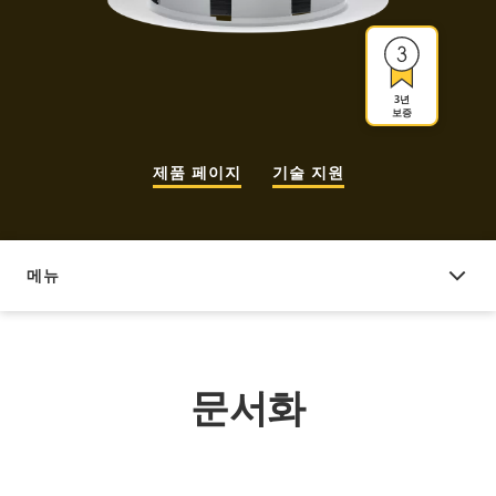
3년
보증
제품 페이지
기술 지원
메뉴
문서화
문서화