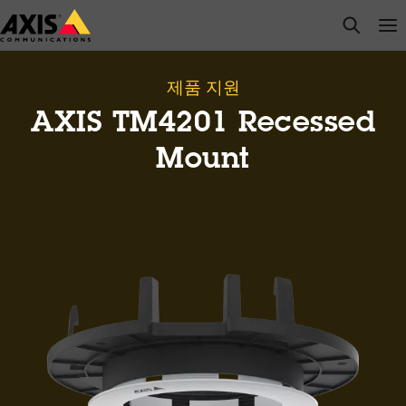
주
open s
Op
Clo
요
내
용
제품 지원
으
AXIS TM4201 Recessed
로
건
Mount
너
뛰
기