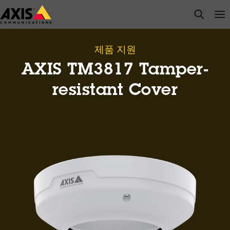
주
open s
Op
Clo
요
내
용
제품 지원
으
AXIS TM3817 Tamper-
로
건
resistant Cover
너
뛰
기