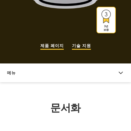
3년
보증
제품 페이지
기술 지원
메뉴
문서화
문서화