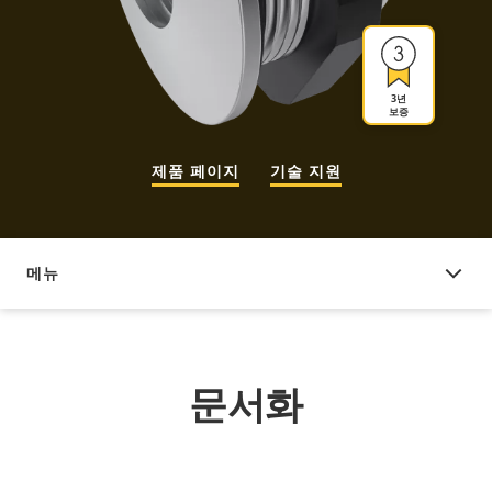
3년
보증
제품 페이지
기술 지원
메뉴
문서화
문서화