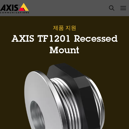
주
open s
Op
Clo
요
내
용
제품 지원
으
AXIS TF1201 Recessed
로
건
Mount
너
뛰
기