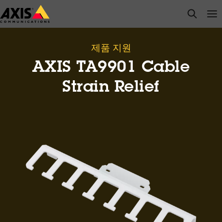
주
open s
Op
Clo
요
내
용
제품 지원
으
AXIS TA9901 Cable
로
건
Strain Relief
너
뛰
기