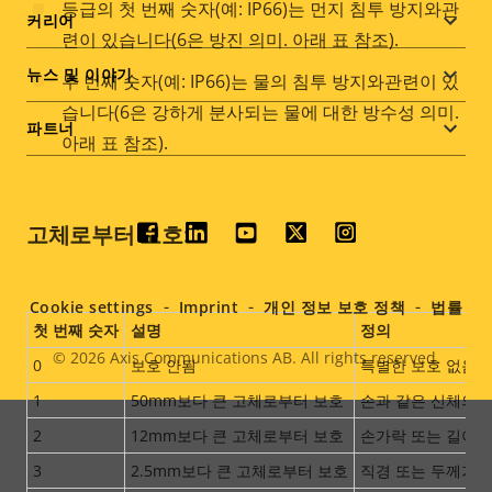
등급의 첫 번째 숫자(예: IP66)는 먼지 침투 방지와관
커리어
련이 있습니다(6은 방진 의미. 아래 표 참조).
뉴스 및 이야기
두 번째 숫자(예: IP66)는 물의 침투 방지와관련이 있
습니다(6은 강하게 분사되는 물에 대한 방수성 의미.
파트너
아래 표 참조).
고체로부터 보호:
Social
menu
Cookie settings
Imprint
개인 정보 보호 정책
법률
첫 번째 숫자
설명
정의
© 2026
Axis Communications AB. All rights reserved.
Legal
0
보호 안됨
특별한 보호 없음
1
50mm보다 큰 고체로부터 보호
손과 같은 신체의 넓
menu
2
12mm보다 큰 고체로부터 보호
손가락 또는 길이 8
3
2.5mm보다 큰 고체로부터 보호
직경 또는 두께가 2