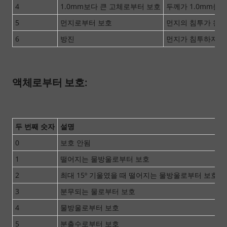
4
1.0mm보다 큰 고체로부터 보호
두께가 1.0mm를 
5
먼지로부터 보호
먼지의 침투가 완전
6
방진
먼지가 침투하지 
액체로부터 보호:
두 번째 숫자
설명
0
보호 안됨
1
떨어지는 물방울로부터 보호
2
최대 15º 기울였을 때 떨어지는 물방울로부터 보호
3
분무되는 물로부터 보호
4
물방울로부터 보호
5
분출수로부터 보호