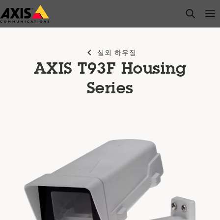
주
open s
Op
Clo
요
내
용
실외 하우징
으
AXIS T93F Housing
로
건
Series
너
뛰
기