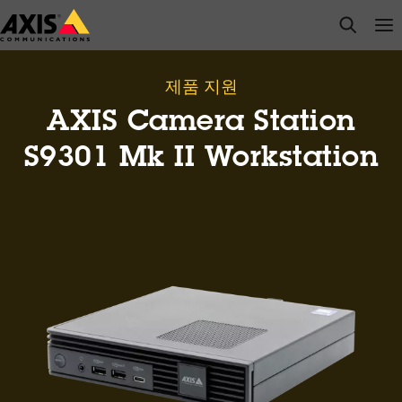
주
open s
Op
Clo
요
내
용
제품 지원
으
AXIS Camera Station
로
건
S9301 Mk II Workstation
너
뛰
기