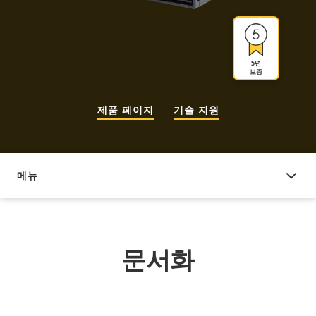
5년
보증
제품 페이지
기술 지원
메뉴
문서화
문서화