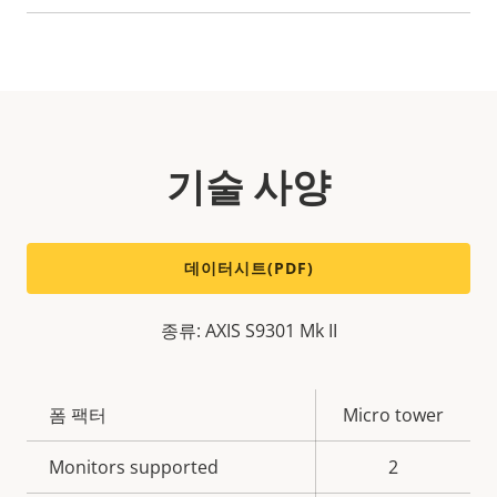
기술 사양
데이터시트(PDF)
종류: AXIS S9301 Mk II
속
폼 팩터
Micro tower
속
성
성
Monitors supported
2
설
값