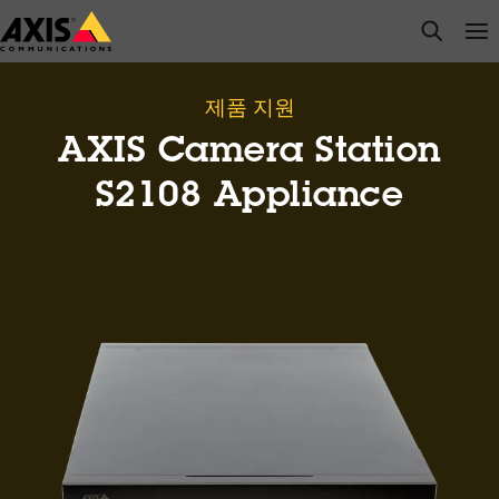
주
open s
Op
Clo
요
내
용
제품 지원
으
AXIS Camera Station
로
건
S2108 Appliance
너
뛰
기