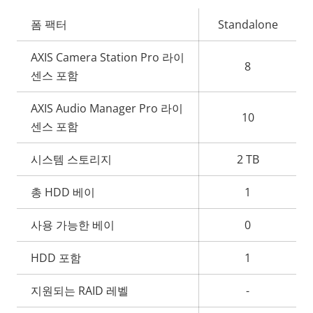
속
폼 팩터
Standalone
속
성
성
AXIS Camera Station Pro 라이
설
8
값
센스 포함
명
AXIS Audio Manager Pro 라이
10
센스 포함
시스템 스토리지
2 TB
총 HDD 베이
1
사용 가능한 베이
0
HDD 포함
1
지원되는 RAID 레벨
-