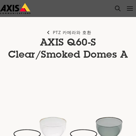
주
open s
Op
Clo
요
내
용
PTZ 카메라와 호환
으
AXIS Q60-S
로
건
Clear/Smoked Domes A
너
뛰
기