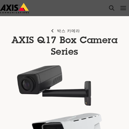
주
open s
Op
Clo
요
내
용
박스 카메라
으
AXIS Q17 Box Camera
로
건
Series
너
뛰
기