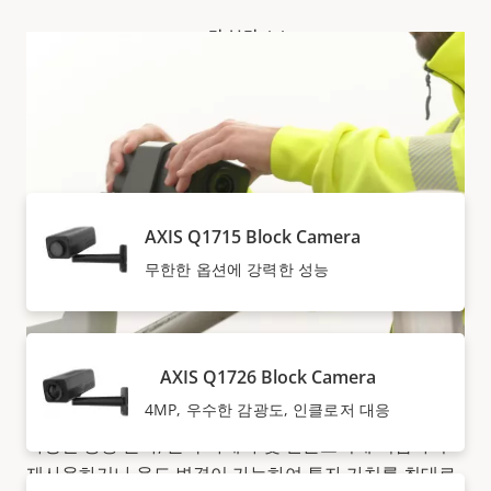
더 보기
AXIS Q17 SERIES 내 제품
AXIS Q1715 Block Camera
무한한 옵션에 강력한 성능
AXIS Q1726 Block Camera
유연한 디자인
4MP, 우수한 감광도, 인클로저 대응
다양한 응용 분야, 블록 카메라 및 인클로저에 적합하며
재사용하거나 용도 변경이 가능하여
투자 가치를 최대로