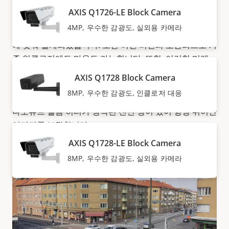
활용할 수 있습니다니다.
Axis의 이 작고 가벼운 인클로저
AXIS Q1726-LE Block Camera
대응형 카메라는 Axis자체 하우징 및 타사 하우징, 맞춤형
4MP, 우수한 감광도, 실외용 카메라
인클로저를 포함한 대부분의 인클로저에 맞는 표준 규격
에 맞춰 설계되었습니다. 또한 이전 버전과 호환되므로 기
존 인클로저에도 마운트 가능합니다. 또한, 이러한 미래
지향적인 카메라는 새로운 인클로저에 마운트할 수 있으
AXIS Q1728 Block Camera
므로 향후 요구 사항에 대응할 수 있는 유연성을 제공합니
8MP, 우수한 감광도, 인클로저 대응
다. Axis의 실외용 블록 카메라에는 내장 와이퍼와 탄소
나노튜브 필름 히터가 장착된 전면 창이 있어 항상 뛰어난
이미지를 보장합니다.
AXIS Q1728-LE Block Camera
8MP, 우수한 감광도, 실외용 카메라
문서화