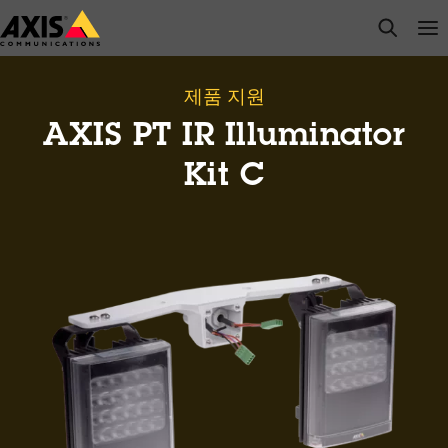
주
open s
Op
Clo
요
내
용
제품 지원
으
AXIS PT IR Illuminator
로
건
Kit C
너
뛰
기