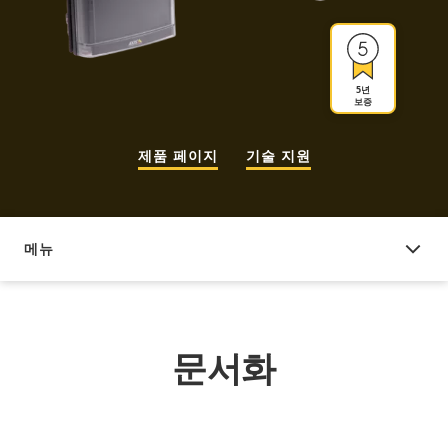
5년
보증
제품 페이지
기술 지원
메뉴
문서화
문서화