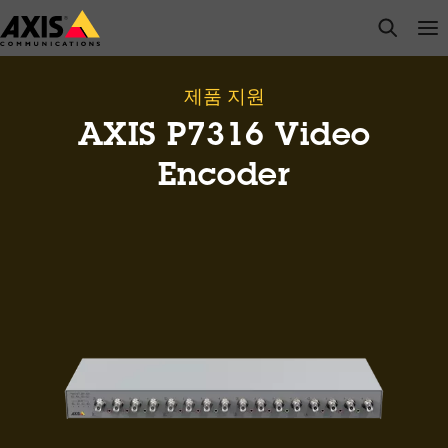
주
open s
Op
Clo
요
내
용
제품 지원
으
AXIS P7316 Video
로
건
Encoder
너
뛰
기