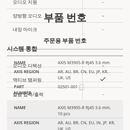
속
오디오 지원
-
속
성
성
부품 번호
양방향 오디오
–
설
값
명
내장 마이크
-
주문용 부품 번호
시스템 통합
AXIS M3905-R RJ45 3.6 mm
속
오디오 디텍션
–
속
AR, AU, BR, CN, EU, JP, KR,
성
성
UK, US
예
액티브 탬퍼링
설
값
02501-001
명
알람 입력/출력
-
AXIS M3905-R RJ45 3.6 mm,
AXIS Camera Application
예
10 pcs
Platform
AR, AU, BR, CN, EU, IN, JP, KR,
UK, US
디지털 I/O
–