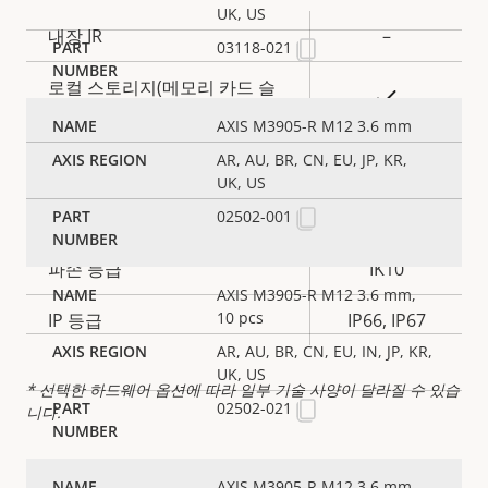
UK, US
속
내장 IR
–
03118-021
속
성
성
로컬 스토리지(메모리 카드 슬
설
예
값
롯)
명
AXIS M3905-R M12 3.6 mm
AR, AU, BR, CN, EU, JP, KR,
작동 온도
-30 to 55 °C
UK, US
02502-001
실외용
–
파손 등급
IK10
AXIS M3905-R M12 3.6 mm,
10 pcs
IP 등급
IP66, IP67
AR, AU, BR, CN, EU, IN, JP, KR,
UK, US
* 선택한 하드웨어 옵션에 따라 일부 기술 사양이 달라질 수 있습
02502-021
니다.
AXIS M3905-R M12 3.6 mm