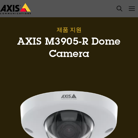
주
open s
Op
Clo
요
내
용
제품 지원
으
AXIS M3905-R Dome
로
건
Camera
너
뛰
기