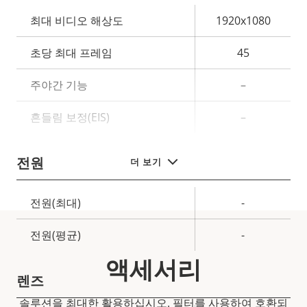
속
최대 비디오 해상도
1920x1080
속
성
성
초당 최대 프레임
45
설
값
명
주야간 기능
–
흔들림 보정(EIS)
–
전원
더 보기
속
전원(최대)
-
속
성
성
전원(평균)
-
설
값
명
액세서리
렌즈
솔루션을 최대한 활용하십시오. 필터를 사용하여 호환되