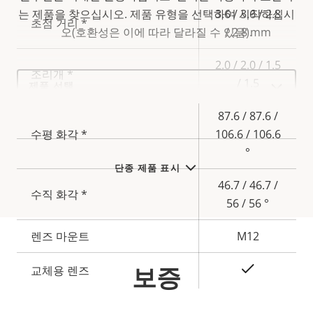
는 제품을 찾으십시오.
속
제품 유형을 선택하여 시작하십시
3.6 / 3.6 / 2.8
초점 거리 *
속
성
오(호환성은 이에 따라 달라질 수 있음).
/ 2.8 mm
성
설
값
2.0 / 2.0 / 1.5
명
조리개 *
Select
/ 1.5
a
product
variant:
87.6 / 87.6 /
수평 화각 *
106.6 / 106.6
°
단종 제품 표시
46.7 / 46.7 /
수직 화각 *
56 / 56 °
렌즈 마운트
M12
보증
예
교체용 렌즈