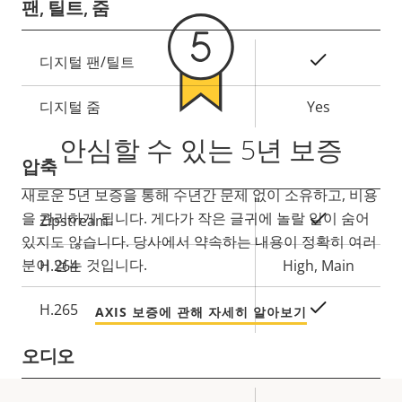
팬, 틸트, 줌
속
예
디지털 팬/틸트
속
성
성
설
디지털 줌
Yes
값
명
안심할 수 있는 5년 보증
압축
새로운 5년 보증을 통해 수년간 문제 없이 소유하고, 비용
을 관리하게 됩니다. 게다가 작은 글귀에 놀랄 일이 숨어
속
예
Zipstream
속
있지도 않습니다. 당사에서 약속하는 내용이 정확히 여러
성
성
분이 얻는 것입니다.
설
H.264
High, Main
값
명
예
H.265
AXIS 보증에 관해 자세히 알아보기
오디오