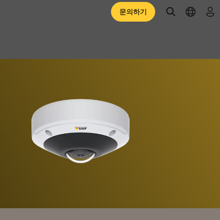
open searc
open l
로
문의하기