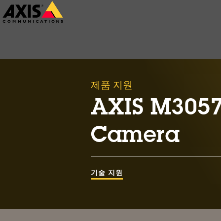
주
요
내
용
으
제품 지원
로
건
AXIS M3057
너
Camera
뛰
기
기술 지원