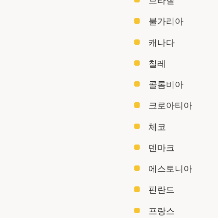
브라질
불가리아
캐나다
칠레
콜롬비아
크로아티아
체코
덴마크
에스토니아
핀란드
프랑스