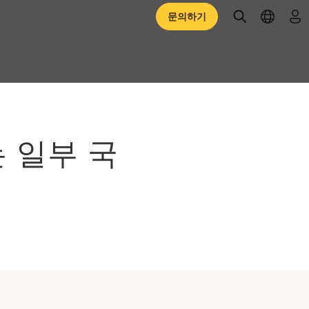
open searc
open l
로
문의하기
er는 일부 국