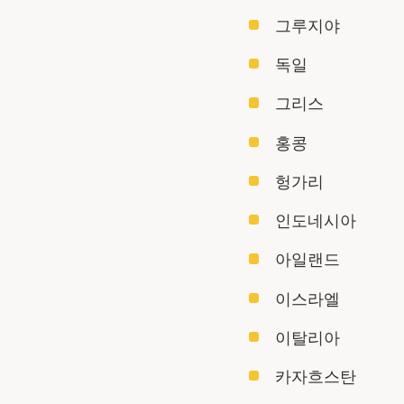
그루지야
독일
그리스
홍콩
헝가리
인도네시아
아일랜드
이스라엘
이탈리아
카자흐스탄