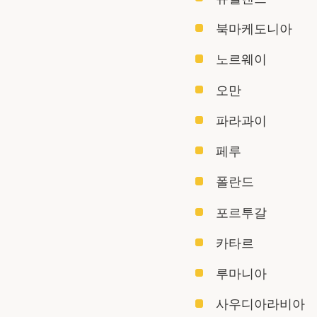
북마케도니아
노르웨이
오만
파라과이
페루
폴란드
포르투갈
카타르
루마니아
사우디아라비아