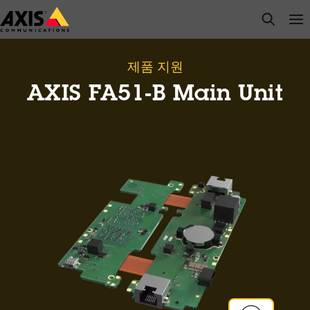
주
open s
Op
Clo
요
내
용
제품 지원
으
AXIS FA51-B Main Unit
로
건
너
뛰
기