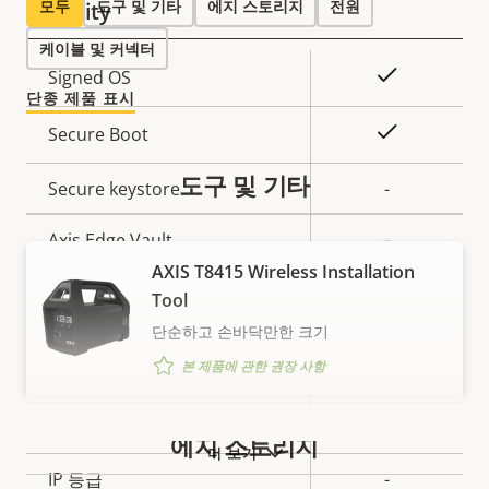
모두
도구 및 기타
에지 스토리지
전원
Security
값
명
케이블 및 커넥터
속
예
Signed OS
속
단종 제품 표시
성
성
설
예
Secure Boot
값
명
도구 및 기타
Secure keystore
-
Axis Edge Vault
–
AXIS T8415 Wireless Installation
Tool
General
단순하고 손바닥만한 크기
본 제품에 관한 권장 사항
속
메모리 카드 슬롯 수
1
속
성
성
작동 온도
-20 to 50 °C
설
에지 스토리지
값
더 보기
명
IP 등급
-