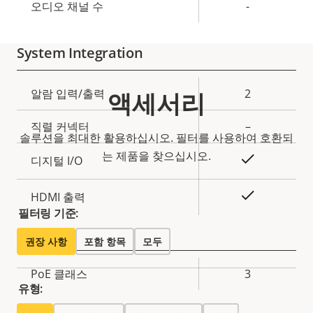
성
오디오 채널 수
-
설
값
명
System Integration
속
알람 입력/출력
2
액세서리
속
성
성
직렬 커넥터
–
설
솔루션을 최대한 활용하십시오. 필터를 사용하여 호환되
값
명
는 제품을 찾으십시오.
예
디지털 I/O
예
HDMI 출력
필터링 기준:
Network
권장 사항
포함 항목
모두
속
PoE 클래스
3
속
유형:
성
성
설