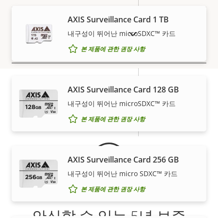
내장 가속도계
–
AXIS Surveillance Card 1 TB
내구성이 뛰어난 microSDXC™ 카드
단종 제품 표시
Power
본 제품에 관한 권장 사항
속
전원(최대)
-
속
AXIS Surveillance Card 128 GB
성
성
전원(평균)
-
내구성이 뛰어난 microSDXC™ 카드
보증
설
값
명
본 제품에 관한 권장 사항
DC 입력 전압
-
AXIS Surveillance Card 256 GB
내구성이 뛰어난 micro SDXC™ 카드
본 제품에 관한 권장 사항
안심할 수 있는 5년 보증