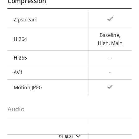
Compression
속
예
Zipstream
속
성
성
설
Baseline,
H.264
값
명
High, Main
H.265
–
AV1
-
예
Motion JPEG
Audio
속
오디오 지원
–
속
성
더 보기