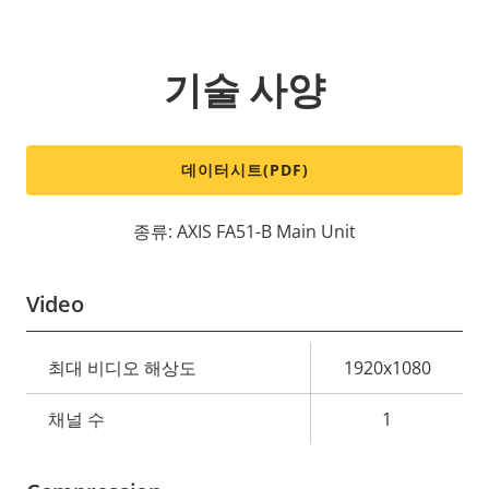
기술 사양
데이터시트(PDF)
종류: AXIS FA51-B Main Unit
Video
속
최대 비디오 해상도
1920x1080
속
성
성
채널 수
1
설
값
명