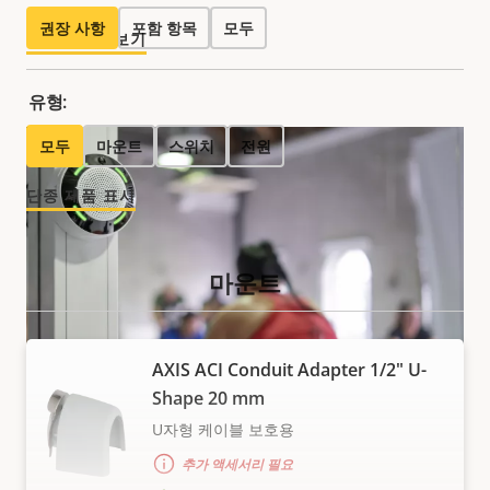
권장 사항
포함 항목
모두
자세히 알아보기
유형:
모두
마운트
스위치
전원
단종 제품 표시
마운트
AXIS ACI Conduit Adapter 1/2" U-
Shape 20 mm
U자형 케이블 보호용
추가 액세서리 필요
규정 준수 및 시행