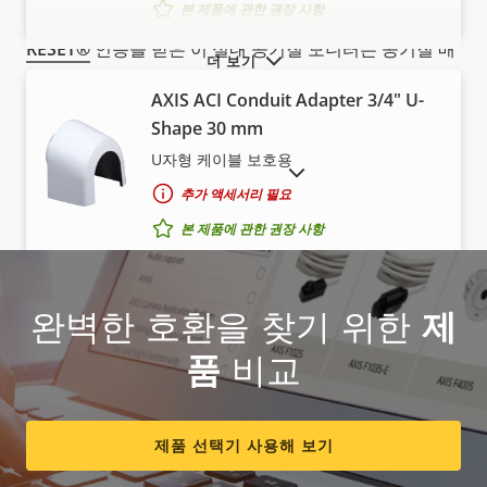
본 제품에 관한 권장 사항
RESET
®
인증을 받은 이 실내 공기질 모니터는 공기질 매
더 보기
개변수가 허용 수준을 초과하는 순간을 감지합니다.
또한
AXIS ACI Conduit Adapter 3/4" U-
내장된 스피커와 멀티컬러 LED를 통해 간편하게 자동화
Shape 30 mm
된 대응 조치를 수행할 수 있습니다. 예를 들어, 영상 카메
U자형 케이블 보호용
라를 연동해 공기질 문제를 추적할 수 있습니다. 이 첨단
단종 제품 표시
센서는 전자담배 및 연초 흡연을 억제하고 규정 준수를 문
추가 액세서리 필요
서화하는 데도 도움이 됩니다. 또한 장기적인 전략적 결정
본 제품에 관한 권장 사항
을 지원하는 공기질 데이터를 제공합니다. 또한 카메라에
연결할 필요가 없으며 사운드 감지 기능을 비활성화할 수
있으므로, 프라이버시 보호가 필요한 구역의 프라이버시
AXIS T91A23 Tile Grid Ceiling
완벽한 호환을 찾기 위한
제
보호 규정을 쉽게 준수할 수 있습니다.
Mount
품
비교
드롭 실링 타일 그리드에 맞는 유연한 마운
트
참고
본 제품에 관한 권장 사항
제품 선택기 사용해 보기
*PoE 클래스 3 이하의 다른 장치에 전원을 공급할 때는 PoE 클래
스 4 전원 공급 장치가 필요합니다.