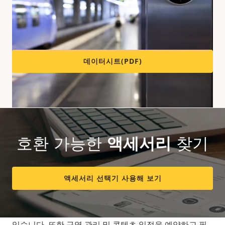
기술 사양을 보려면 아래의 데이터시트를 다운로드하십
시오.
데이터시트(PDF)
올인원 장치
호환 가능한
액세서리
찾기
이 첨단 올인원 센서에는 양방향 통신을 위한 내장 스피커
와 마이크가 포함되어 있습니다. 사전 설치된
AXIS Audio
Analytics
가 AI 기반 오디오 분석을 제공해 유용한 인사이
액세서리 선택기 사용해 보기
트를 획득할 수 있습니다. 예를 들어, 비명, 고함, 유리 파
손과 같은 유의미한 소리를 감지할 수 있을 뿐만 아니라,
SPL(음압 레벨)을 측정하여 소음 공해를 모니터링할 수
있습니다. 또한 구역 관리 및 콘텐츠 일정을 예약하고 필