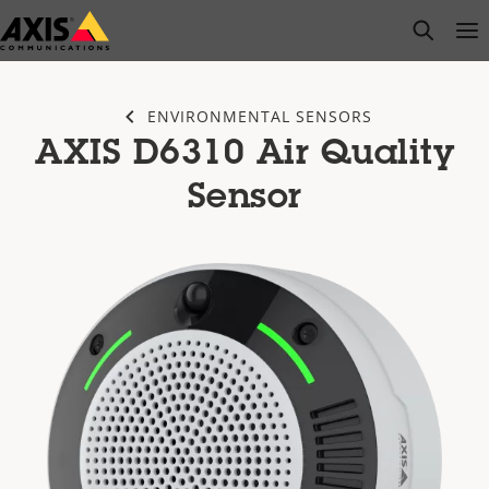
주
open s
Op
Clo
요
내
용
ENVIRONMENTAL SENSORS
으
AXIS D6310 Air Quality
로
건
Sensor
너
뛰
기