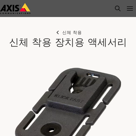
주
open s
Op
Clo
요
내
용
신체 착용
으
신체 착용 장치용 액세서리
로
건
너
뛰
기