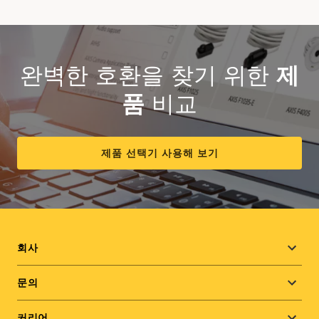
완벽한 호환을 찾기 위한
제
품
비교
제품 선택기 사용해 보기
Footer
회사
menu
문의
커리어