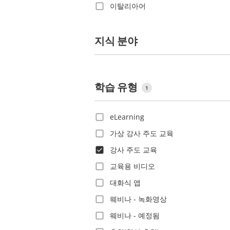
이탈리아어
리투아니아
일본어
리히텐슈타인
중국어(간체)
지식 분야
마르티니크
중국어(번체)
마케도니아
체코어
말레이시아
학습 유형
태국어
멕시코
1
터키어
모리셔스
eLearning
포르투갈어
몬테네그로
가상 강사 주도 교육
폴란드어
몰도바
강사 주도 교육
프랑스어
미국
교육용 비디오
핀란드어
바레인
대화식 앱
한국어
바베이도스
웨비나 - 녹화영상
바하마
웨비나 - 예정됨
버진 제도