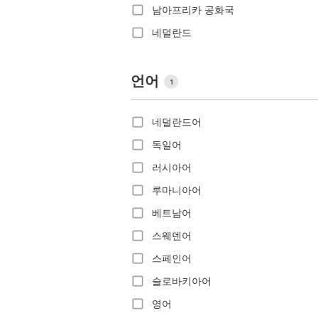
남아프리카 공화국
네덜란드
노르웨이
뉴질랜드
언어
1
니카라과
네덜란드어
대만
독일어
대한민국
러시아어
덴마크
루마니아어
도미니카
베트남어
도미니카공화국
스웨덴어
독일
스페인어
라트비아
슬로바키아어
루마니아
영어
룩셈부르크