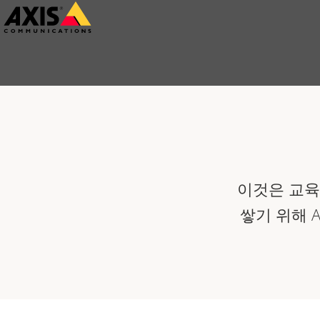
주
요
내
용
으
로
건
너
이것은 교육
뛰
쌓기 위해 Ax
기