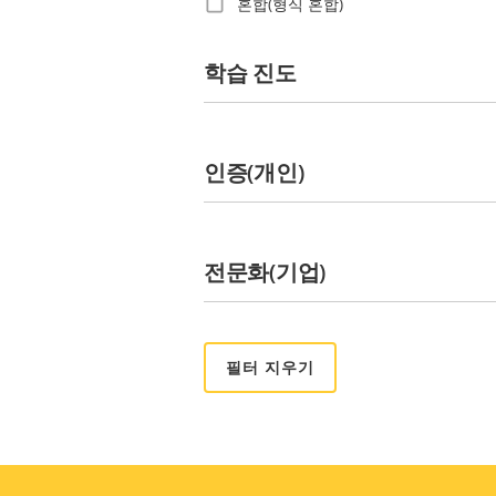
혼합(형식 혼합)
베네수엘라
베트남
학습 진도
벨기에
벨리즈
보스니아 헤르체고비나
인증(개인)
볼리비아
불가리아
브라질
전문화(기업)
사우디아라비아
생바르텔레미
세르비아
세인트루시아
세인트빈센트그레나딘
세인트키츠네비스