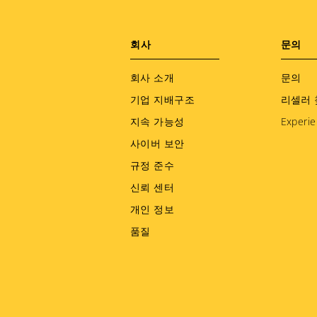
수리남
스웨덴
Footer
회사
문의
스위스
menu
회사 소개
스페인
문의
기업 지배구조
리셀러 
슬로바키아
지속 가능성
Experie
슬로베니아
사이버 보안
싱가포르
규정 준수
아랍에미리트
신뢰 센터
아루바
개인 정보
아르메니아
품질
아르헨티나
아이티
아일랜드
아제르바이잔