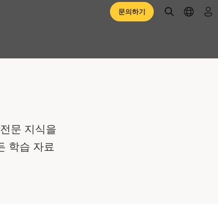
open searc
open l
로
문의하기
 전문 지식을
모든 학습 자료