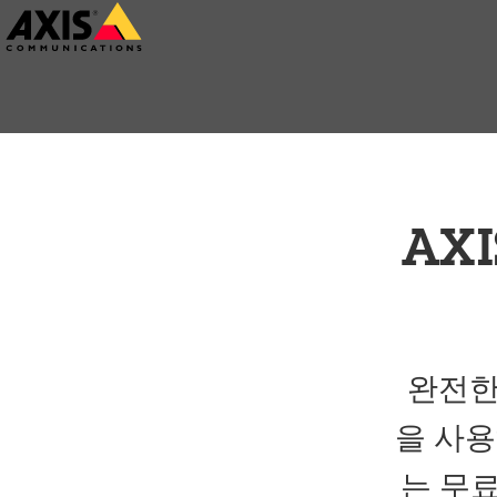
주
요
내
용
으
로
건
AXI
너
뛰
기
완전한 
을 사용
는 무