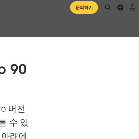
open searc
open l
로
문의하기
o 90
ro 버전
볼 수 있
 아래에