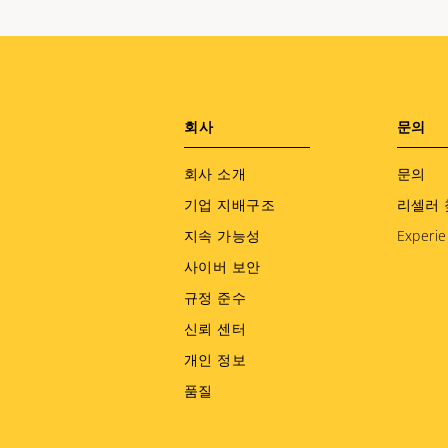
Footer
회사
문의
menu
회사 소개
문의
기업 지배구조
리셀러 
지속 가능성
Experie
사이버 보안
규정 준수
신뢰 센터
개인 정보
품질