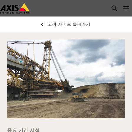
주
open s
Op
Clo
요
내
고객 사례로 돌아가기
용
으
로
건
너
뛰
기
중요 기간 시설