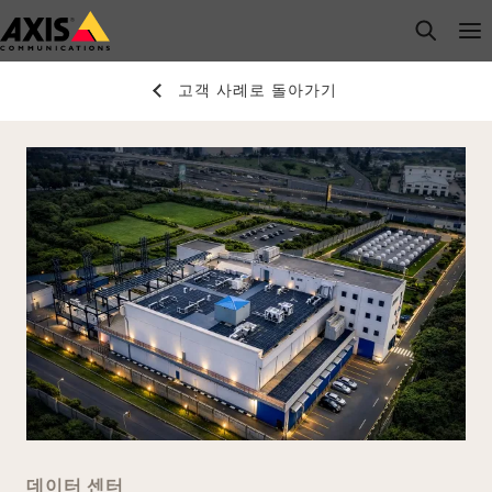
주
open s
Op
Clo
요
내
고객 사례로 돌아가기
용
으
로
건
너
뛰
기
데이터 센터