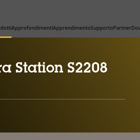
dotti
Approfondimenti
Apprendimento
Supporto
Partner
Dov
a Station S2208