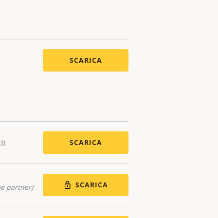
SCARICA
SCARICA
KB
SCARICA
me partner)