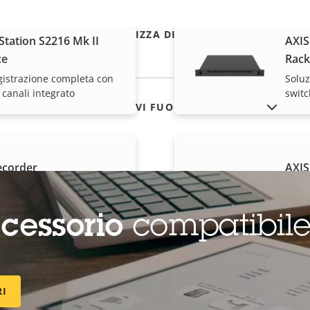
VISUALIZZA DI PIÙ
tation S2216 Mk II
AXIS
ce
Rack
gistrazione completa con
Soluz
 canali integrato
switc
MOSTRA DISPOSITIVI FUORI PRODUZIONE
ecorder
AXIS
16 canali con potente
Regis
per n
cessorio
compatibil
RI