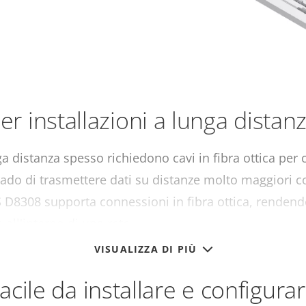
er installazioni a lunga distan
ga distanza spesso richiedono cavi in fibra ottica per co
grado di trasmettere dati su distanze molto maggiori c
 D8308 supporta connessioni in fibra ottica, rendend
all'interno di una rete.
VISUALIZZA DI PIÙ
acile da installare e configura