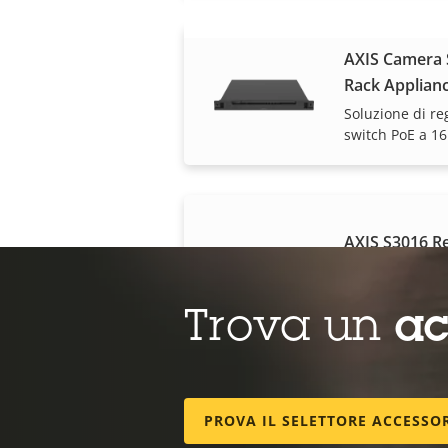
AXIS Camera S
Rack Applian
Soluzione di re
switch PoE a 16
AXIS S3016 R
Registratore a 
switch PoE
Trova un
ac
Telecamere PTZ
PROVA IL SELETTORE ACCESSO