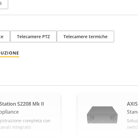
i
te
Telecamere PTZ
Telecamere termiche
DUZIONE
tation S2208 Mk II
AXIS
ppliance
Stan
gistrazione completa con
Soluz
canali integrato
switc