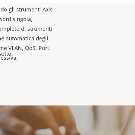
ndo gli strumenti Axis
word singola,
completo di strumenti
ne automatica degli
come VLAN, QoS, Port
sotto.
essiva.