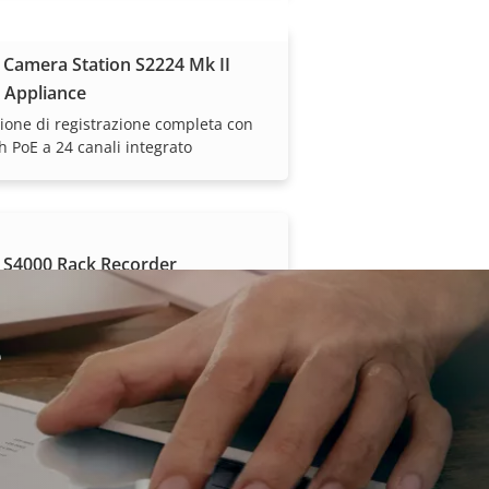
 Camera Station S2224 Mk II
 Appliance
ione di registrazione completa con
h PoE a 24 canali integrato
 S4000 Rack Recorder
tratore rack 1U per espansione o
uove installazioni
e