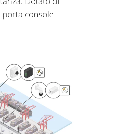
stanza. Dotato di
 porta console