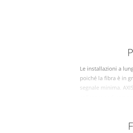
P
Le installazioni a lun
poiché la fibra è in 
segnale minima. AXIS
collegare sedi remote 
F