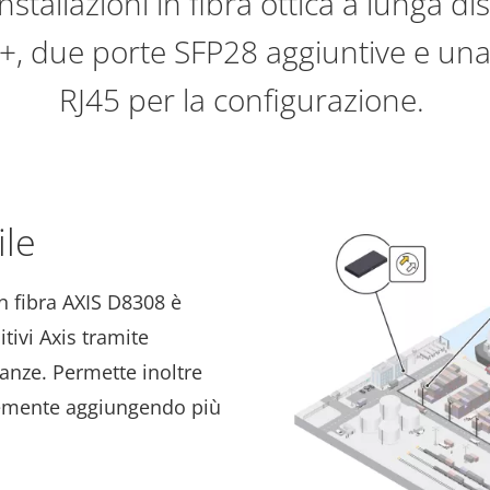
nstallazioni in fibra ottica a lunga di
P+, due porte SFP28 aggiuntive e una
RJ45 per la configurazione.
ile
n fibra AXIS D8308 è
tivi Axis tramite
anze. Permette inoltre
cemente aggiungendo più