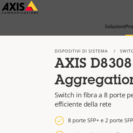
Salta
al
contenuto
Soluzioni
Pro
principale
DISPOSITIVI DI SISTEMA
SWITC
AXIS D8308
Aggregatio
Switch in fibra a 8 porte 
efficiente della rete
8 porte SFP+ e 2 porte SF