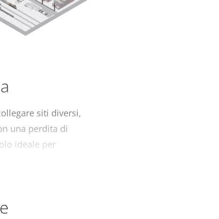
za
llegare siti diversi,
on una perdita di
olo ideale per
re