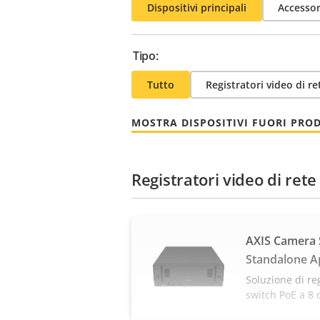
Dispositivi principali
Accessor
Tipo:
Tutto
Registratori video di re
MOSTRA DISPOSITIVI FUORI PRO
Registratori video di rete
AXIS Camera S
Standalone A
Soluzione di re
switch PoE a 8 