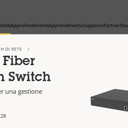
dotti
Approfondimenti
Apprendimento
Supporto
Partner
Dov
H DI RETE
 Fiber
n Switch
per una gestione
P28