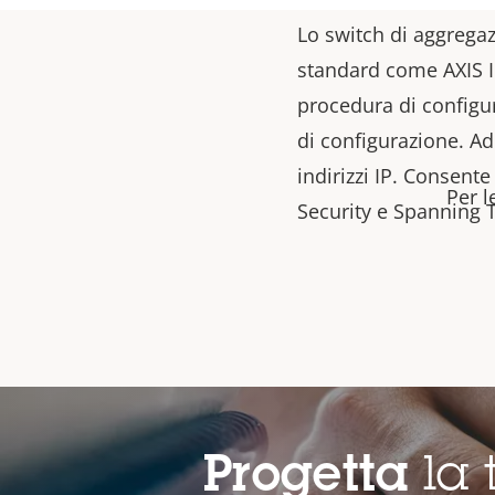
Lo switch di aggregazi
standard come AXIS I
procedura di configu
di configurazione. A
indirizzi IP. Consent
Per l
Security e Spanning T
Progetta
la 